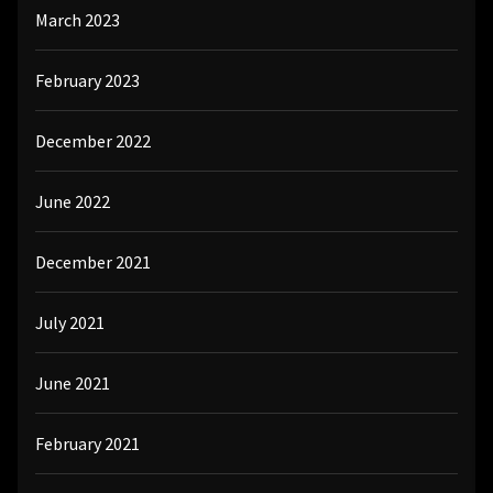
March 2023
February 2023
December 2022
June 2022
December 2021
July 2021
June 2021
February 2021