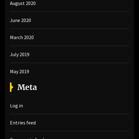
August 2020
June 2020
March 2020
July 2019
May 2019
Meta
Log in
Entries feed