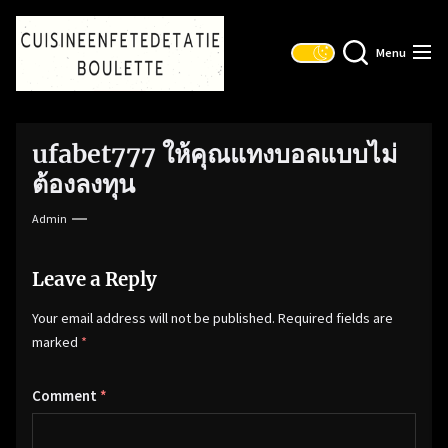
Skip
cuisineenfe
to
Menu
the
content
ufabet777 ให้คุณแทงบอลแบบไม่
ต้องลงทุน
Admin
Leave a Reply
Your email address will not be published.
Required fields are
marked
*
Comment
*