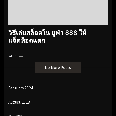
วิธีเล่นสล็อตใน ยูฟ่า 888 ให้
แจ็คพ็อตแตก
Admin
No More Posts
February 2024
August 2023