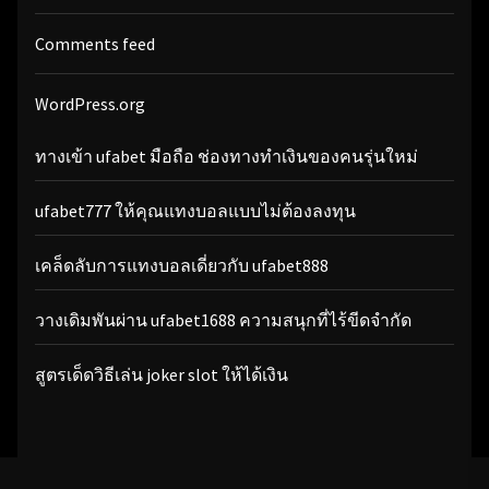
Comments feed
WordPress.org
ทางเข้า ufabet มือถือ ช่องทางทำเงินของคนรุ่นใหม่
ufabet777 ให้คุณแทงบอลแบบไม่ต้องลงทุน
เคล็ดลับการแทงบอลเดี่ยวกับ ufabet888
วางเดิมพันผ่าน ufabet1688 ความสนุกที่ไร้ขีดจำกัด
สูตรเด็ดวิธีเล่น joker slot ให้ได้เงิน