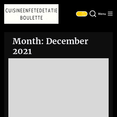
Skip
cuisineenfe
to
Menu
the
content
Month:
December
2021