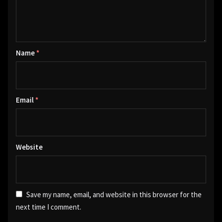
Name
*
Email
*
Website
Save my name, email, and website in this browser for the
next time I comment.