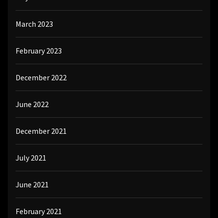
March 2023
February 2023
December 2022
June 2022
December 2021
July 2021
June 2021
February 2021