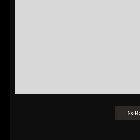
No Mo