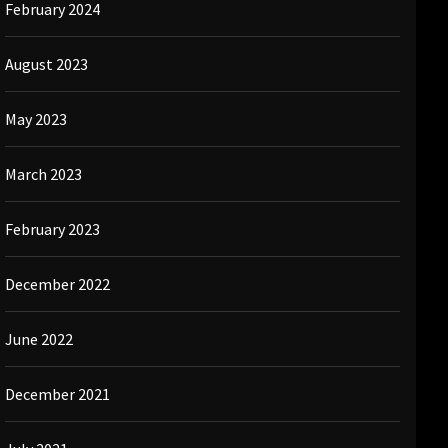
February 2024
August 2023
May 2023
March 2023
February 2023
December 2022
June 2022
December 2021