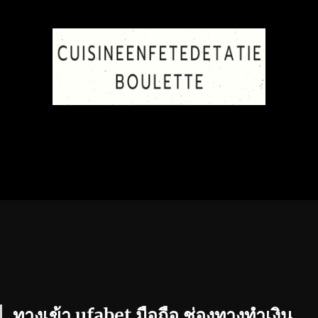
cui
ทางเข้า ufabet มือถือ ช่องทางทำเงิน