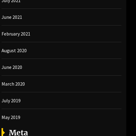
July 2021
June 2021
February 2021
August 2020
June 2020
March 2020
July 2019
May 2019
Meta